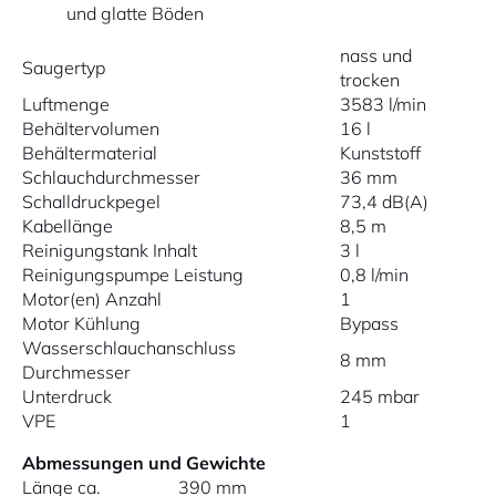
und glatte Böden
nass und
Saugertyp
trocken
Luftmenge
3583 l/min
Behältervolumen
16 l
Behältermaterial
Kunststoff
Schlauchdurchmesser
36 mm
Schalldruckpegel
73,4 dB(A)
Kabellänge
8,5 m
Reinigungstank Inhalt
3 l
Reinigungspumpe Leistung
0,8 l/min
Motor(en) Anzahl
1
Motor Kühlung
Bypass
Wasserschlauchanschluss
8 mm
Durchmesser
Unterdruck
245 mbar
VPE
1
Abmessungen und Gewichte
Länge ca.
390 mm